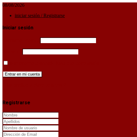
08/08/2026
iniciar sesión / Registrarse
Iniciar sesión
Username or email
Password
Mantenerme conectado hasta que cierre sesión
¿Has perdido la clave de acceso?
X
Registrarse