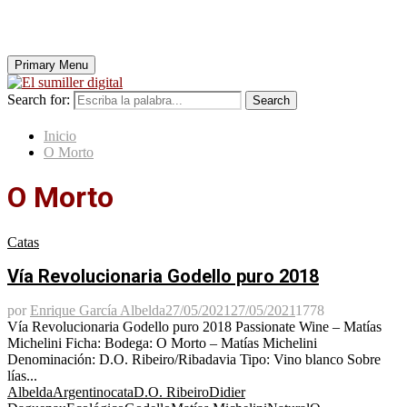
Primary Menu
Search for:
Search
Inicio
O Morto
O Morto
Catas
Vía Revolucionaria Godello puro 2018
por
Enrique García Albelda
27/05/2021
27/05/2021
1778
Vía Revolucionaria Godello puro 2018 Passionate Wine – Matías
Michelini Ficha: Bodega: O Morto – Matías Michelini
Denominación: D.O. Ribeiro/Ribadavia Tipo: Vino blanco Sobre
lías...
Albelda
Argentino
cata
D.O. Ribeiro
Didier