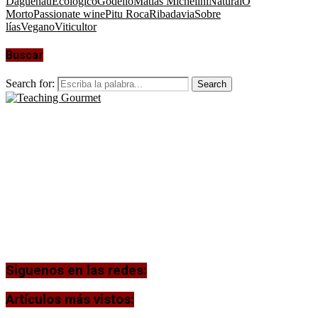
Daguenau
Ecológico
Godello
Matías Michelini
Natural
O
Morto
Passionate wine
Pitu Roca
Ribadavia
Sobre
lías
Vegano
Viticultor
Buscar
Search for:
Search
Siguenos en las redes:
Artículos más vistos: