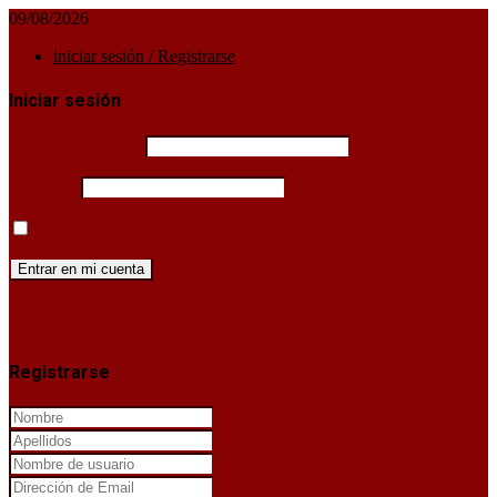
09/08/2026
iniciar sesión / Registrarse
Iniciar sesión
Username or email
Password
Mantenerme conectado hasta que cierre sesión
¿Has perdido la clave de acceso?
X
Registrarse