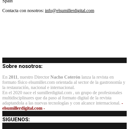
Spain
Contacta con nosotros:
info@elsumillerdigital.com
Sobre nosotros:
En
2011
, nuestro Director
Nacho Coterón
lanza la revista en
formato físico elsumiller.com orientada al sector de la gastronomía y
la restauración, nacional e internacional.
En el 2020 nace el sumillerdigital.com , un grupo de profesionales
multidisciplinares que da paso al formato digital de la revista
adaptandola a las nuevas tecnologías y con alcance internacional.
-
elsumillerdigital.com -
SIGUENOS: