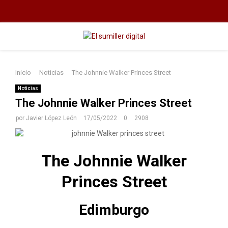
F
T
I
L
a
w
n
i
c
i
s
n
P
e
t
t
k
Inicio
Noticias
The Johnnie Walker Princes Street
b
t
a
e
R
o
e
g
d
Noticias
The Johnnie Walker Princes Street
I
o
r
r
i
por
Javier López León
17/05/2022
0
2908
k
a
n
M
m
The Johnnie Walker
A
Princes Street
R
Edimburgo
Y