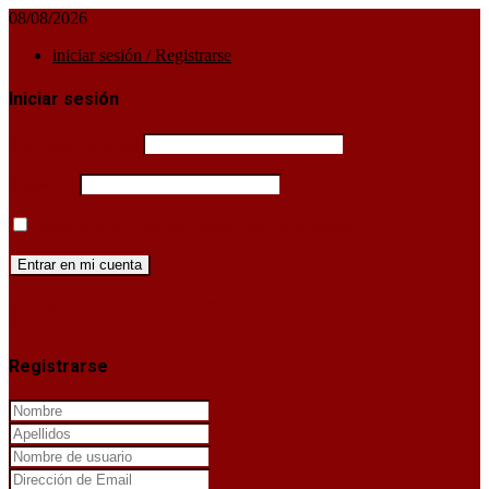
08/08/2026
iniciar sesión / Registrarse
Iniciar sesión
Username or email
Password
Mantenerme conectado hasta que cierre sesión
¿Has perdido la clave de acceso?
X
Registrarse