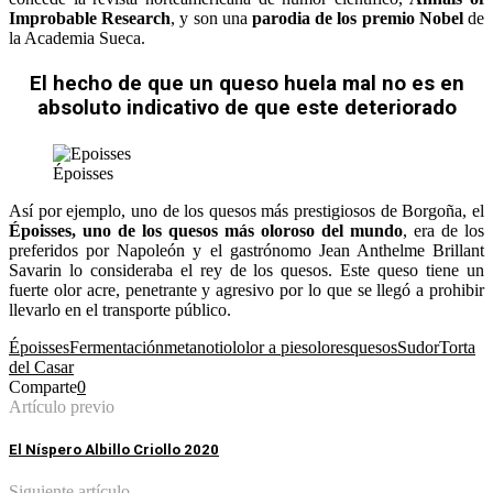
Improbable Research
, y son una
parodia de los premio Nobel
de
la Academia Sueca.
El hecho de que un queso huela mal no es en
absoluto indicativo de que este deteriorado
Époisses
Así por ejemplo, uno de los quesos más prestigiosos de Borgoña, el
Époisses, uno de los quesos más oloroso del mundo
, era de los
preferidos por Napoleón y el gastrónomo Jean Anthelme Brillant
Savarin lo consideraba el rey de los quesos. Este queso tiene un
fuerte olor acre, penetrante y agresivo por lo que se llegó a prohibir
llevarlo en el transporte público.
Époisses
Fermentación
metanotiol
olor a pies
olores
quesos
Sudor
Torta
del Casar
Comparte
0
Artículo previo
El Níspero Albillo Criollo 2020
Siguiente artículo