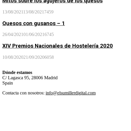
Mitos sobre los agujeros de los quesos
13/08/2021
13/08/2021
7459
Quesos con gusanos – 1
26/04/2021
01/06/2021
6745
XIV Premios Nacionales de Hostelería 2020
10/08/2020
21/09/2020
6058
Dónde estamos
C/ Lagasca 95, 28006 Madrid
Spain
Contacta con nosotros:
info@elsumillerdigital.com