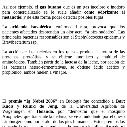
Así por ejemplo, el
gas butano
que es un gas incoloro e inodoro
para comer
cializarlo se le suele añadir
como odorizante el
metanotio
l y de esta forma poder detectar posibles fugas.
La
acidemia isovalérica
, enfermedad rara, provoca que los
pacientes afectados desprendan un olor acre, “a pies sudados”. Las
principales bacterias responsables son el Staphylococcus epidermis y
Brevibacterium ssp.
La acción de las bacterias en los quesos produce la rotura de las
proteínas, proteólisis, y se obtiene amoniaco y multitud de
aminoácidos. También partir de la lactosa de la leche, por acción de
las bacterias hetero-fermentativas, se obtiene ácido acético y
propiónico, ambos huelen a vinagre.
El
premio “Ig Nobel 2006”
en Biología fue concedido a
Bart
Knols y Ruurd de Jong
, de la Universidad Agrícola de
Wageningen en
Holanda
, por “demostrar que el mosquito
Anopheles, que transmite la malaria, se ve atraído tanto por el queso
Limburger como por el olor de los pies humanos”. Estos premios los
concede la revista norteamericana de humor científico,
Annals of