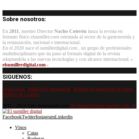
Sobre nosotros:
En
2011
, nuestro Director
Nacho Coterón
lanza la revista en
formato físico elsumiller.com orientada al sector de la gastronomía y
la restauración, nacional e internacional.
En el 2020 nace el sumillerdigital.com , un grupo de profesionales
multidisciplinares que da paso al formato digital de la revista
adaptandola a las nuevas tecnologías y con alcance internacional.
-
elsumillerdigital.com -
SIGUENOS:
Aviso legal
|
Política de privacidad
|
Política de protección de datos
|
Política de cookies
2011 - 2024 Sitio desarrolado por:
No Name Digital Society, S.L. ®
Facebook
Twitter
Instagram
Linkedin
Vinos
Catas
Bodegas