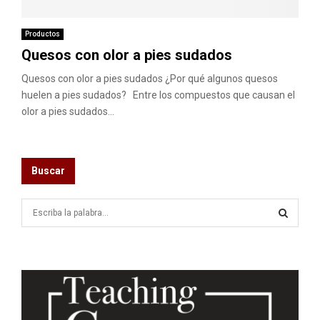
M
E
Productos
Quesos con olor a pies sudados
N
Quesos con olor a pies sudados ¿Por qué algunos quesos
huelen a pies sudados? Entre los compuestos que causan el
olor a pies sudados...
U
Buscar
S
e
a
S
r
c
E
h
f
A
o