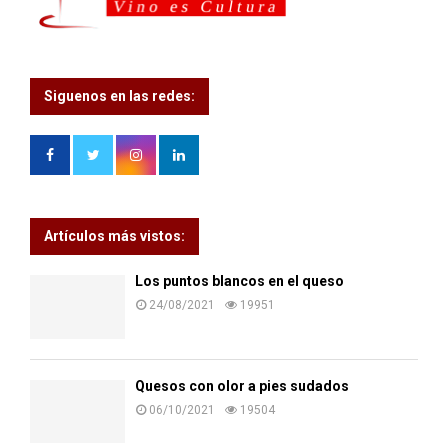
a
s
Siguenos en las redes:
Artículos más vistos:
Los puntos blancos en el queso
24/08/2021
19951
Quesos con olor a pies sudados
06/10/2021
19504