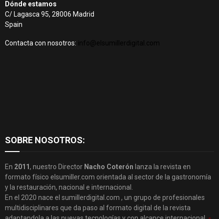
Dónde estamos
C/ Lagasca 95, 28006 Madrid
Spain
Contacta con nosotros:
info@elsumillerdigital.com
SOBRE NOSOTROS:
En
2011
, nuestro Director
Nacho Coterón
lanza la revista en
formato físico elsumiller.com orientada al sector de la gastronomía
y la restauración, nacional e internacional.
En el 2020 nace el sumillerdigital.com , un grupo de profesionales
multidisciplinares que da paso al formato digital de la revista
adaptandola a las nuevas tecnologías y con alcance internacional.
-