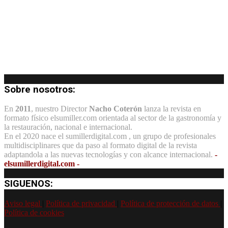
Sobre nosotros:
En
2011
, nuestro Director
Nacho Coterón
lanza la revista en
formato físico elsumiller.com orientada al sector de la gastronomía y
la restauración, nacional e internacional.
En el 2020 nace el sumillerdigital.com , un grupo de profesionales
multidisciplinares que da paso al formato digital de la revista
adaptandola a las nuevas tecnologías y con alcance internacional.
-
elsumillerdigital.com -
SIGUENOS:
Aviso legal
|
Política de privacidad
|
Política de protección de datos
|
Política de cookies