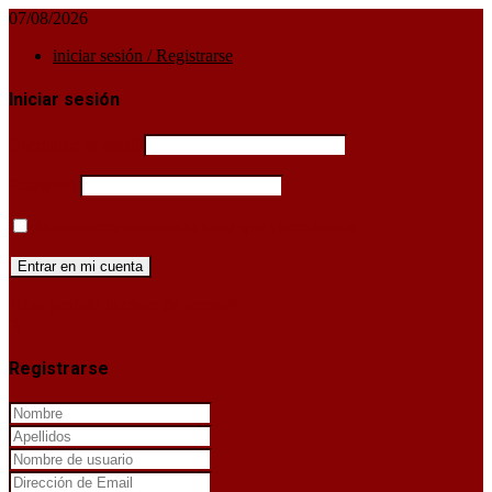
07/08/2026
iniciar sesión / Registrarse
Iniciar sesión
Username or email
Password
Mantenerme conectado hasta que cierre sesión
¿Has perdido la clave de acceso?
X
Registrarse