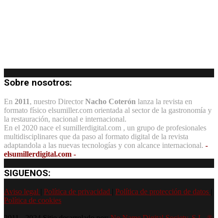
Sobre nosotros:
En
2011
, nuestro Director
Nacho Coterón
lanza la revista en
formato físico elsumiller.com orientada al sector de la gastronomía y
la restauración, nacional e internacional.
En el 2020 nace el sumillerdigital.com , un grupo de profesionales
multidisciplinares que da paso al formato digital de la revista
adaptandola a las nuevas tecnologías y con alcance internacional.
-
elsumillerdigital.com -
SIGUENOS:
Aviso legal
|
Política de privacidad
|
Política de protección de datos
|
Política de cookies
2011 - 2024 Sitio desarrolado por:
No Name Digital Society, S.L. ®