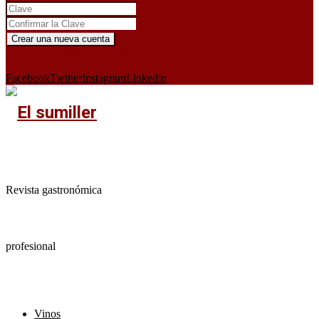
¿Ya tienes cuenta?
Iniciar sesión aquí
X
Facebook
Twitter
Instagram
Linkedin
Revista gastronómica
profesional
Vinos