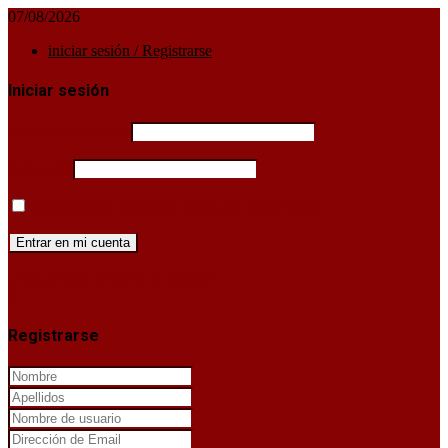
07/08/2026
iniciar sesión / Registrarse
Iniciar sesión
Username or email
Password
Mantenerme conectado hasta que cierre sesión
¿Has perdido la clave de acceso?
X
Registrarse