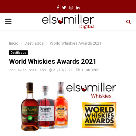
F
T
I
L
a
w
n
i
P
c
i
s
n
e
t
t
k
R
Inicio
Destilados
World Whiskies Awards 2021
b
t
a
e
I
o
e
g
d
Destilados
World Whiskies Awards 2021
o
r
r
i
M
por
Javier López León
21/10/2021
0
3202
k
a
n
m
A
R
Y