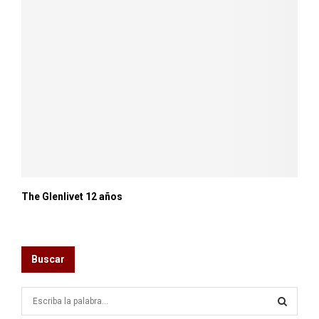
The Glenlivet 12 años
Buscar
S
e