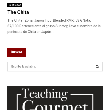
Destilados
The Chita
The Chita Zona: Japón Tipo: Blended P.V.P.: 58 € Nota.
87/100 Perteneciente al grupo Suntory, lleva el nombre de la
península de Chita en Japón....
Buscar
S
e
a
S
r
c
E
h
f
A
o
r
R