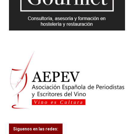
:
C
H
Siguenos en las redes: