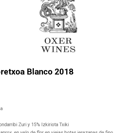
retxoa Blanco 2018
na
darribi Zuri y 15% Izkiriota Txiki
rox. en velo de flor en viejas botas jerezanas de fino.