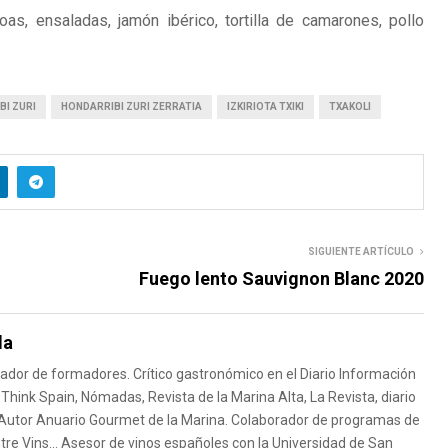
oas, ensaladas, jamón ibérico, tortilla de camarones, pollo
BI ZURI
HONDARRIBI ZURI ZERRATIA
IZKIRIOTA TXIKI
TXAKOLI
SIGUIENTE ARTÍCULO
Fuego lento Sauvignon Blanc 2020
da
mador de formadores. Crítico gastronómico en el Diario Información
s Think Spain, Nómadas, Revista de la Marina Alta, La Revista, diario
. Autor Anuario Gourmet de la Marina. Colaborador de programas de
Entre Vins... Asesor de vinos españoles con la Universidad de San