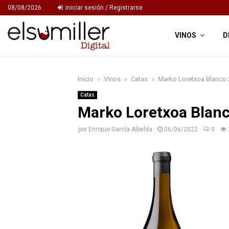
08/08/2026
iniciar sesión / Registrarse
VINOS
D
Inicio
Vinos
Catas
Marko Loretxoa Blanco
Catas
Marko Loretxoa Blan
por
Enrique García Albelda
06/06/2022
0