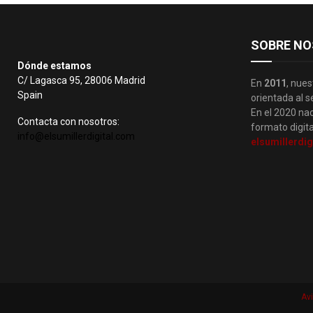
SOBRE NO
Dónde estamos
C/ Lagasca 95, 28006 Madrid
En
2011
, nues
Spain
orientada al s
En el 2020 nac
Contacta con nosotros:
formato digita
info@elsumillerdigital.com
elsumillerdig
Avi