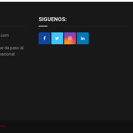
SIGUENOS:
r.com
ue da paso al
nacional.
-
kies