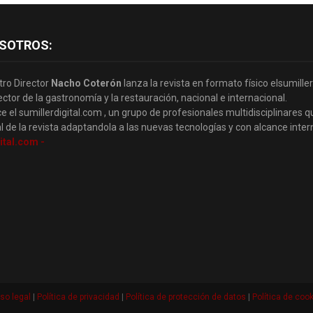
SOTROS:
tro Director
Nacho Coterón
lanza la revista en formato físico elsumille
ector de la gastronomía y la restauración, nacional e internacional.
e el sumillerdigital.com , un grupo de profesionales multidisciplinares q
l de la revista adaptandola a las nuevas tecnologías y con alcance inter
ital.com -
so legal
|
Política de privacidad
|
Política de protección de datos
|
Política de coo