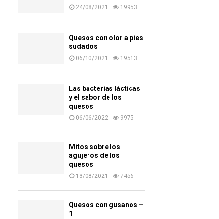
24/08/2021
19953
Quesos con olor a pies
sudados
06/10/2021
19513
Las bacterias lácticas
y el sabor de los
quesos
06/06/2022
9975
Mitos sobre los
agujeros de los
quesos
13/08/2021
7456
Quesos con gusanos –
1