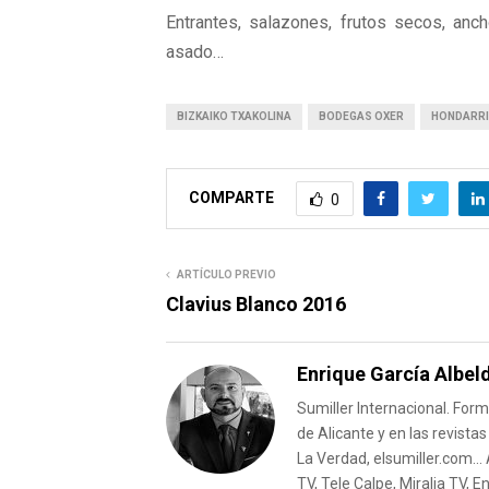
Entrantes, salazones, frutos secos, anch
asado…
BIZKAIKO TXAKOLINA
BODEGAS OXER
HONDARRI
COMPARTE
0
ARTÍCULO PREVIO
Clavius Blanco 2016
Enrique García Albel
Sumiller Internacional. For
de Alicante y en las revista
La Verdad, elsumiller.com..
TV, Tele Calpe, Miralia TV, 