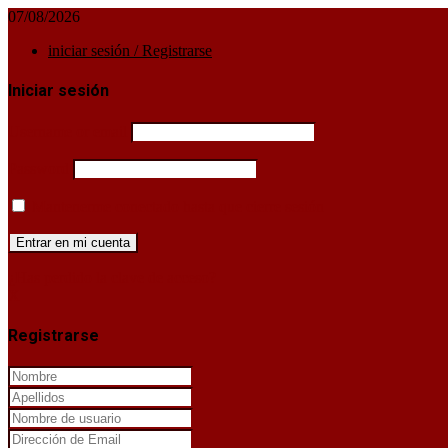
07/08/2026
iniciar sesión / Registrarse
Iniciar sesión
Username or email
Password
Mantenerme conectado hasta que cierre sesión
¿Has perdido la clave de acceso?
X
Registrarse