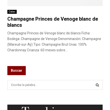
M
E
Catas
Champagne Princes de Venoge blanc de
blancs
N
Champagne Princes de Venoge blanc de blancs Ficha:
U
Bodega: Champagne de Venoge Denominación: Champagne
(Mareuil-sur-Aÿ) Tipo: Champagne Brut Uvas: 100%
Chardonnay Crianza: 60 meses sobre...
Buscar
S
e
a
S
r
c
E
h