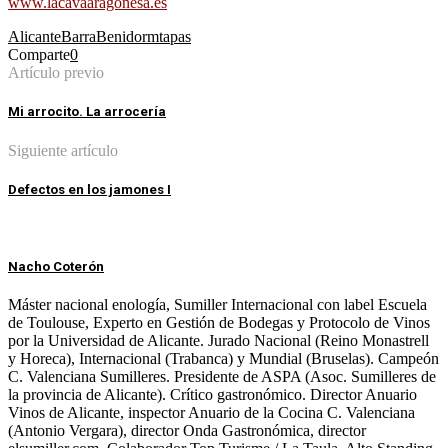
www.lacavaaragonesa.es
Alicante
Barra
Benidorm
tapas
Comparte
0
Artículo previo
Mi arrocito. La arrocería
Siguiente artículo
Defectos en los jamones I
Nacho Coterón
Máster nacional enología, Sumiller Internacional con label Escuela
de Toulouse, Experto en Gestión de Bodegas y Protocolo de Vinos
por la Universidad de Alicante. Jurado Nacional (Reino Monastrell
y Horeca), Internacional (Trabanca) y Mundial (Bruselas). Campeón
C. Valenciana Sumilleres. Presidente de ASPA (Asoc. Sumilleres de
la provincia de Alicante). Crítico gastronómico. Director Anuario
Vinos de Alicante, inspector Anuario de la Cocina C. Valenciana
(Antonio Vergara), director Onda Gastronómica, director