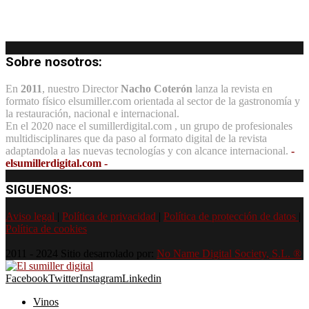
Sobre nosotros:
En
2011
, nuestro Director
Nacho Coterón
lanza la revista en
formato físico elsumiller.com orientada al sector de la gastronomía y
la restauración, nacional e internacional.
En el 2020 nace el sumillerdigital.com , un grupo de profesionales
multidisciplinares que da paso al formato digital de la revista
adaptandola a las nuevas tecnologías y con alcance internacional.
-
elsumillerdigital.com -
SIGUENOS:
Aviso legal
|
Política de privacidad
|
Política de protección de datos
|
Política de cookies
2011 - 2024 Sitio desarrolado por:
No Name Digital Society, S.L. ®
Facebook
Twitter
Instagram
Linkedin
Vinos