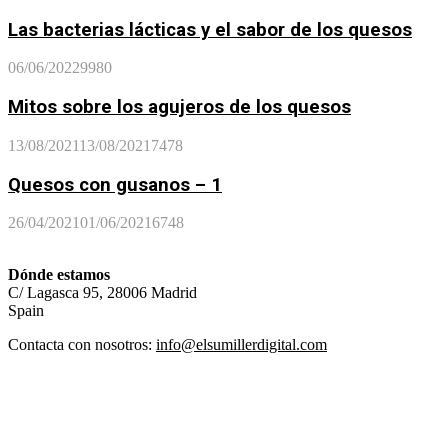
Las bacterias lácticas y el sabor de los quesos
06/06/2022
9980
Mitos sobre los agujeros de los quesos
13/08/2021
13/08/2021
7478
Quesos con gusanos – 1
26/04/2021
01/06/2021
6748
Dónde estamos
C/ Lagasca 95, 28006 Madrid
Spain
Contacta con nosotros:
info@elsumillerdigital.com