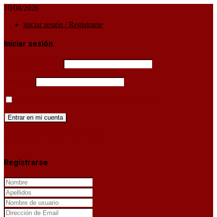
10/08/2026
iniciar sesión / Registrarse
Iniciar sesión
Username or email
Password
Mantenerme conectado hasta que cierre sesión
¿Has perdido la clave de acceso?
X
Registrarse