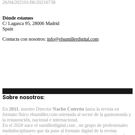
26/04/2021
01/06/2021
6738
Dónde estamos
C/ Lagasca 95, 28006 Madrid
Spain
Contacta con nosotros:
info@elsumillerdigital.com
Sobre nosotros:
En
2011
, nuestro Director
Nacho Coterón
lanza la revista en
formato físico elsumiller.com orientada al sector de la gastronomía y
la restauración, nacional e internacional.
En el 2020 nace el sumillerdigital.com , un grupo de profesionales
multidisciplinares que da paso al formato digital de la revista