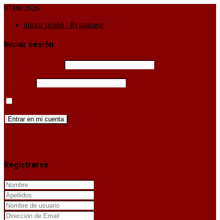
07/08/2026
iniciar sesión / Registrarse
Iniciar sesión
Username or email
Password
Mantenerme conectado hasta que cierre sesión
¿Has perdido la clave de acceso?
X
Registrarse