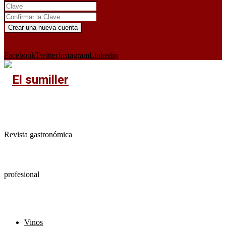
¿Ya tienes cuenta?
Iniciar sesión aquí
X
Facebook
Twitter
Instagram
Linkedin
Revista gastronómica
profesional
Vinos