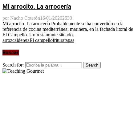
Mi arrocito. La arrocería
por
Nacho Coterón
16/01/2020
2530
Mi arrocito. La arrocería Probablemente se ha convertido en la
referencia de cocina mediterránea, marinera, en la fachada litoral de
El Campello. Un restaurante situado...
arroz
caldereta
El campello
fritura
tapas
Buscar
Search for:
Search