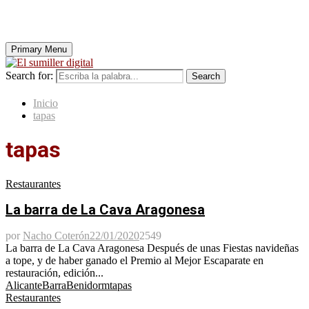
Primary Menu
Search for:
Search
Inicio
tapas
tapas
Restaurantes
La barra de La Cava Aragonesa
por
Nacho Coterón
22/01/2020
2549
La barra de La Cava Aragonesa Después de unas Fiestas navideñas
a tope, y de haber ganado el Premio al Mejor Escaparate en
restauración, edición...
Alicante
Barra
Benidorm
tapas
Restaurantes