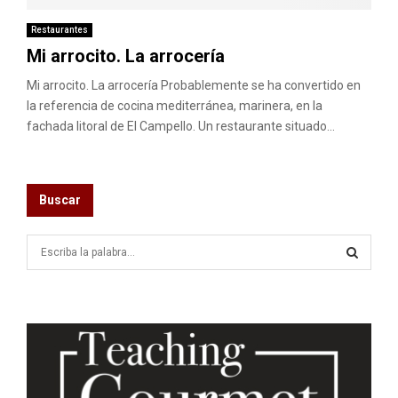
Restaurantes
Mi arrocito. La arrocería
Mi arrocito. La arrocería Probablemente se ha convertido en
la referencia de cocina mediterránea, marinera, en la
fachada litoral de El Campello. Un restaurante situado...
Buscar
S
e
a
S
r
c
E
h
f
A
o
r
R