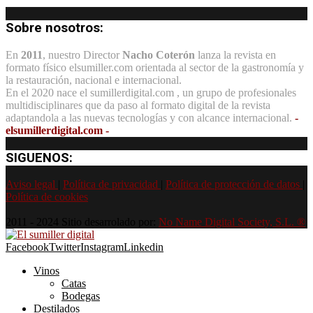
Sobre nosotros:
En
2011
, nuestro Director
Nacho Coterón
lanza la revista en
formato físico elsumiller.com orientada al sector de la gastronomía y
la restauración, nacional e internacional.
En el 2020 nace el sumillerdigital.com , un grupo de profesionales
multidisciplinares que da paso al formato digital de la revista
adaptandola a las nuevas tecnologías y con alcance internacional.
-
elsumillerdigital.com -
SIGUENOS:
Aviso legal
|
Política de privacidad
|
Política de protección de datos
|
Política de cookies
2011 - 2024 Sitio desarrolado por:
No Name Digital Society, S.L. ®
Facebook
Twitter
Instagram
Linkedin
Vinos
Catas
Bodegas
Destilados