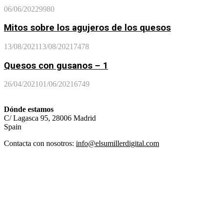
06/06/2022
9980
Mitos sobre los agujeros de los quesos
13/08/2021
13/08/2021
7478
Quesos con gusanos – 1
26/04/2021
01/06/2021
6749
Dónde estamos
C/ Lagasca 95, 28006 Madrid
Spain
Contacta con nosotros:
info@elsumillerdigital.com