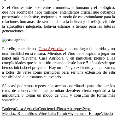
Si el Vino es este nexo entre 2 mundos, el humano y el biológico,
que nos acompaña hace milenios,
entendemos crucial que debamos
preservarlo e
inclusive, mejorarlo. A modo de ese estimulante
para la
relaciones humanas, de sensibilidad a la
belleza y el reflejo vital de
la agricultura integrada, todavía estamos a tiempo para las futuras
generaciones.
Por ello, entendemos
Casa Agrícola
como un lugar de partida y no
una finalidad en sí misma. Mientras el Vino debe aspirar a jugar un
papel más relevante, Casa Agrícola, y en particular, pienso a las
complicidades que se han ido creando desde hace 5 años desde que
hemos iniciado el proyecto. Hay un diálogo existente y emplazamos
a todos de verse como participes para ser una extensión de esta
sensibilidad que estamos cultivando.
Sólo así podremos repensar la acción coordinada para afrontar los
retos de conservación que permitan
devolver cierta equidad a la
agricultura y lograr un modo de vivir y consumir de forma más
sostenible.
Bodega
Casa Agrícola
Conciencia
Finca Abargues
Pepe
Mendoza
Riurau
Slow Wine Italia
Terroir
Vignerons d´Europe
Viñedo