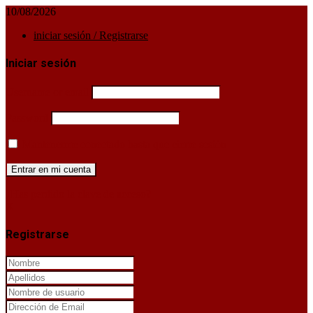
10/08/2026
iniciar sesión / Registrarse
Iniciar sesión
Username or email
Password
Mantenerme conectado hasta que cierre sesión
¿Has perdido la clave de acceso?
X
Registrarse