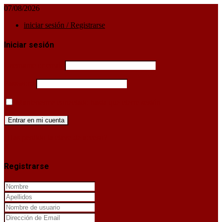
07/08/2026
iniciar sesión / Registrarse
Iniciar sesión
Username or email
Password
Mantenerme conectado hasta que cierre sesión
¿Has perdido la clave de acceso?
X
Registrarse