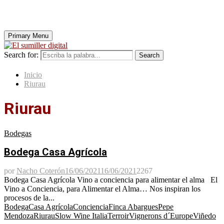
Primary Menu
Search for:
Search
Inicio
Riurau
Riurau
Bodegas
Bodega Casa Agrícola
por
Nacho Coterón
16/06/2021
16/06/2021
2267
Bodega Casa Agrícola Vino a conciencia para alimentar el alma El
Vino a Conciencia, para Alimentar el Alma… Nos inspiran los
procesos de la...
Bodega
Casa Agrícola
Conciencia
Finca Abargues
Pepe
Mendoza
Riurau
Slow Wine Italia
Terroir
Vignerons d´Europe
Viñedo