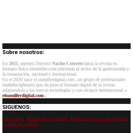
Sobre nosotros:
En
2011
, nuestro Director
Nacho Coterón
lanza la revista en
formato físico elsumiller.com orientada al sector de la gastronomía y
la restauración, nacional e internacional.
En el 2020 nace el sumillerdigital.com , un grupo de profesionales
multidisciplinares que da paso al formato digital de la revista
adaptandola a las nuevas tecnologías y con alcance internacional.
-
elsumillerdigital.com -
SIGUENOS:
Aviso legal
|
Política de privacidad
|
Política de protección de datos
|
Política de cookies