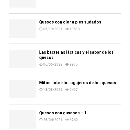
Quesos con olor a pies sudados
06/10/2021
19513
Las bacterias lácticas y el sabor de los
quesos
06/06/2022
9975
Mitos sobre los agujeros de los quesos
13/08/2021
7457
Quesos con gusanos – 1
26/04/2021
6740