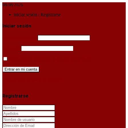
08/08/2026
iniciar sesión / Registrarse
Iniciar sesión
Username or email
Password
Mantenerme conectado hasta que cierre sesión
¿Has perdido la clave de acceso?
X
Registrarse