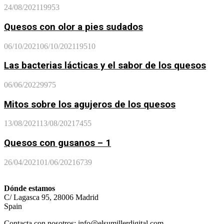
24/08/2021
19953
Quesos con olor a pies sudados
06/10/2021
06/10/2021
19510
Las bacterias lácticas y el sabor de los quesos
06/06/2022
9975
Mitos sobre los agujeros de los quesos
13/08/2021
13/08/2021
7455
Quesos con gusanos – 1
26/04/2021
01/06/2021
6739
Dónde estamos
C/ Lagasca 95, 28006 Madrid
Spain
Contacta con nosotros:
info@elsumillerdigital.com