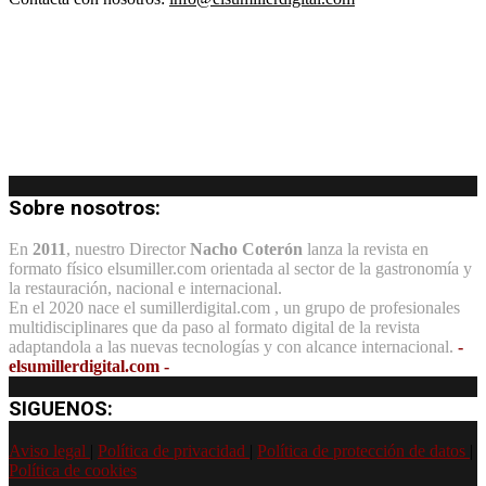
Sobre nosotros:
En
2011
, nuestro Director
Nacho Coterón
lanza la revista en
formato físico elsumiller.com orientada al sector de la gastronomía y
la restauración, nacional e internacional.
En el 2020 nace el sumillerdigital.com , un grupo de profesionales
multidisciplinares que da paso al formato digital de la revista
adaptandola a las nuevas tecnologías y con alcance internacional.
-
elsumillerdigital.com -
SIGUENOS:
Aviso legal
|
Política de privacidad
|
Política de protección de datos
|
Política de cookies