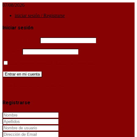
07/08/2026
iniciar sesión / Registrarse
Iniciar sesión
Username or email
Password
Mantenerme conectado hasta que cierre sesión
¿Has perdido la clave de acceso?
X
Registrarse