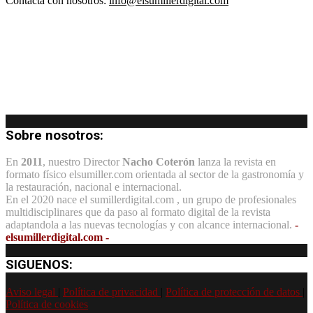
Contacta con nosotros:
info@elsumillerdigital.com
Sobre nosotros:
En
2011
, nuestro Director
Nacho Coterón
lanza la revista en
formato físico elsumiller.com orientada al sector de la gastronomía y
la restauración, nacional e internacional.
En el 2020 nace el sumillerdigital.com , un grupo de profesionales
multidisciplinares que da paso al formato digital de la revista
adaptandola a las nuevas tecnologías y con alcance internacional.
-
elsumillerdigital.com -
SIGUENOS:
Aviso legal
|
Política de privacidad
|
Política de protección de datos
|
Política de cookies