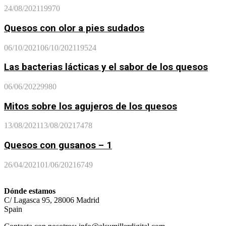
24/08/2021
19970
Quesos con olor a pies sudados
06/10/2021
06/10/2021
19524
Las bacterias lácticas y el sabor de los quesos
06/06/2022
9980
Mitos sobre los agujeros de los quesos
13/08/2021
13/08/2021
7478
Quesos con gusanos – 1
26/04/2021
01/06/2021
6749
Dónde estamos
C/ Lagasca 95, 28006 Madrid
Spain