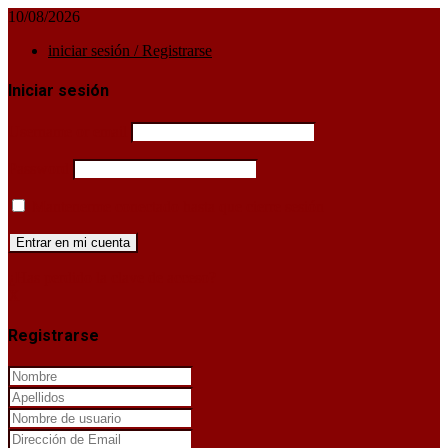
10/08/2026
iniciar sesión / Registrarse
Iniciar sesión
Username or email
Password
Mantenerme conectado hasta que cierre sesión
¿Has perdido la clave de acceso?
X
Registrarse