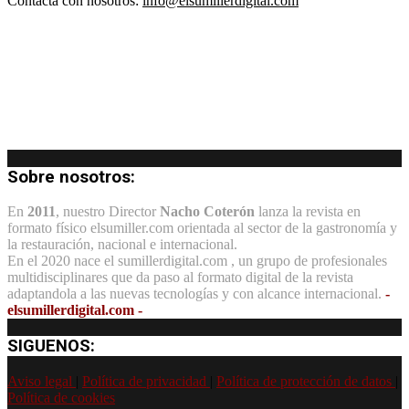
Contacta con nosotros:
info@elsumillerdigital.com
Sobre nosotros:
En
2011
, nuestro Director
Nacho Coterón
lanza la revista en
formato físico elsumiller.com orientada al sector de la gastronomía y
la restauración, nacional e internacional.
En el 2020 nace el sumillerdigital.com , un grupo de profesionales
multidisciplinares que da paso al formato digital de la revista
adaptandola a las nuevas tecnologías y con alcance internacional.
-
elsumillerdigital.com -
SIGUENOS:
Aviso legal
|
Política de privacidad
|
Política de protección de datos
|
Política de cookies