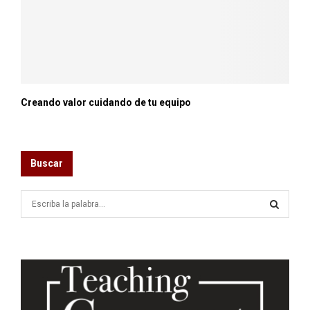
Creando valor cuidando de tu equipo
Buscar
S
e
a
S
r
c
E
h
f
A
o