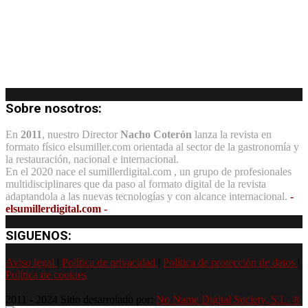
Sobre nosotros:
En
2011
, nuestro Director
Nacho Coterón
lanza la revista en
formato físico elsumiller.com orientada al sector de la gastronomía y
la restauración, nacional e internacional.
En el 2020 nace el sumillerdigital.com , un grupo de profesionales
multidisciplinares que da paso al formato digital de la revista
adaptandola a las nuevas tecnologías y con alcance internacional.
-
elsumillerdigital.com -
SIGUENOS:
Aviso legal
|
Política de privacidad
|
Política de protección de datos
|
Política de cookies
2011 - 2024 Sitio desarrolado por:
No Name Digital Society, S.L. ®