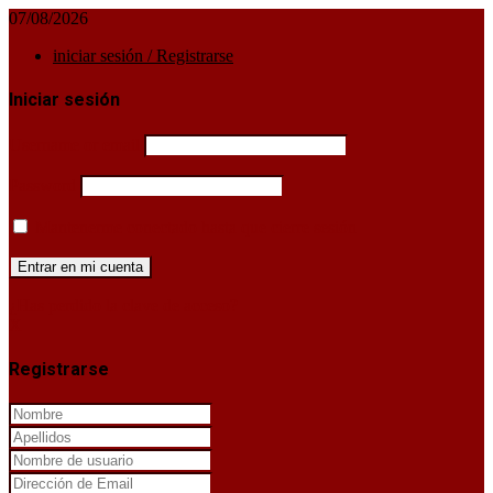
07/08/2026
iniciar sesión / Registrarse
Iniciar sesión
Username or email
Password
Mantenerme conectado hasta que cierre sesión
¿Has perdido la clave de acceso?
X
Registrarse