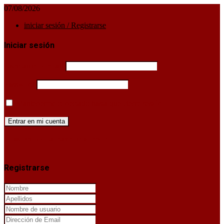
07/08/2026
iniciar sesión / Registrarse
Iniciar sesión
Username or email
Password
Mantenerme conectado hasta que cierre sesión
¿Has perdido la clave de acceso?
X
Registrarse