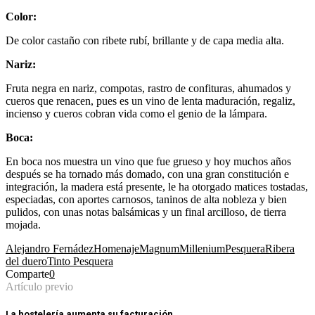
Color:
De color castaño con ribete rubí, brillante y de capa media alta.
Nariz:
Fruta negra en nariz, compotas, rastro de confituras, ahumados y
cueros que renacen, pues es un vino de lenta maduración, regaliz,
incienso y cueros cobran vida como el genio de la lámpara.
Boca:
En boca nos muestra un vino que fue grueso y hoy muchos años
después se ha tornado más domado, con una gran constitución e
integración, la madera está presente, le ha otorgado matices tostadas,
especiadas, con aportes carnosos, taninos de alta nobleza y bien
pulidos, con unas notas balsámicas y un final arcilloso, de tierra
mojada.
Alejandro Fernádez
Homenaje
Magnum
Millenium
Pesquera
Ribera
del duero
Tinto Pesquera
Comparte
0
Artículo previo
La hostelería aumenta su facturación