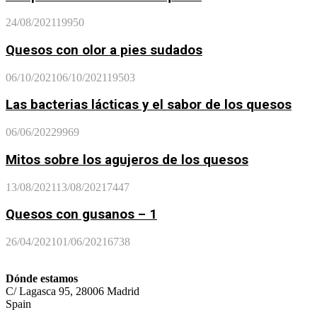
24/08/2021
19950
Quesos con olor a pies sudados
06/10/2021
06/10/2021
19503
Las bacterias lácticas y el sabor de los quesos
06/06/2022
9969
Mitos sobre los agujeros de los quesos
13/08/2021
13/08/2021
7447
Quesos con gusanos – 1
26/04/2021
01/06/2021
6738
Dónde estamos
C/ Lagasca 95, 28006 Madrid
Spain