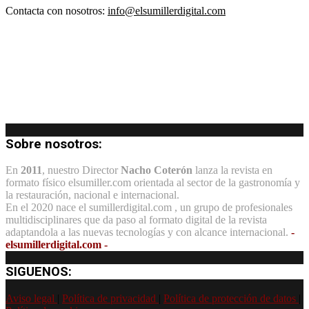
Contacta con nosotros:
info@elsumillerdigital.com
Sobre nosotros:
En
2011
, nuestro Director
Nacho Coterón
lanza la revista en
formato físico elsumiller.com orientada al sector de la gastronomía y
la restauración, nacional e internacional.
En el 2020 nace el sumillerdigital.com , un grupo de profesionales
multidisciplinares que da paso al formato digital de la revista
adaptandola a las nuevas tecnologías y con alcance internacional.
-
elsumillerdigital.com -
SIGUENOS:
Aviso legal
|
Política de privacidad
|
Política de protección de datos
|