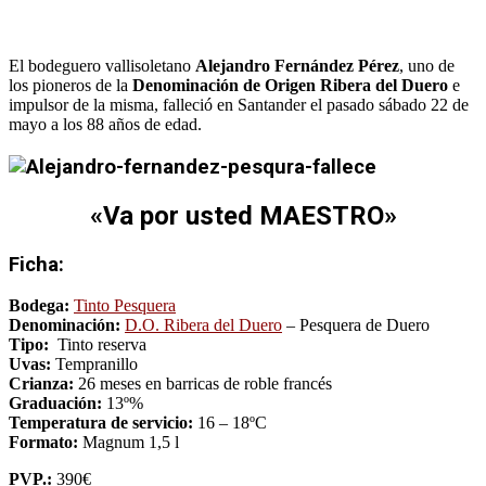
El bodeguero vallisoletano
Alejandro Fernández Pérez
, uno de
los pioneros de la
Denominación de Origen Ribera del Duero
e
impulsor de la misma,
falleció en Santander el pasado sábado 22 de
mayo
a los 88 años de edad.
«Va por usted MAESTRO»
Ficha:
Bodega:
Tinto Pesquera
Denominación:
D.O. Ribera del Duero
– Pesquera de Duero
Tipo:
Tinto reserva
Uvas:
Tempranillo
Crianza:
26 meses en barricas de roble francés
Graduación:
13º%
Temperatura de servicio:
16 – 18ºC
Formato:
Magnum 1,5 l
PVP.:
390€