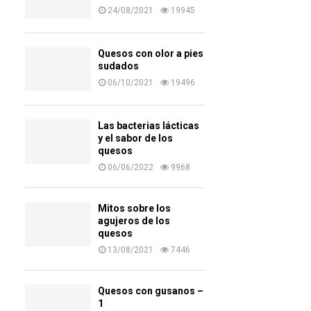
24/08/2021
19945
Quesos con olor a pies
sudados
06/10/2021
19496
Las bacterias lácticas
y el sabor de los
quesos
06/06/2022
9968
Mitos sobre los
agujeros de los
quesos
13/08/2021
7446
Quesos con gusanos –
1