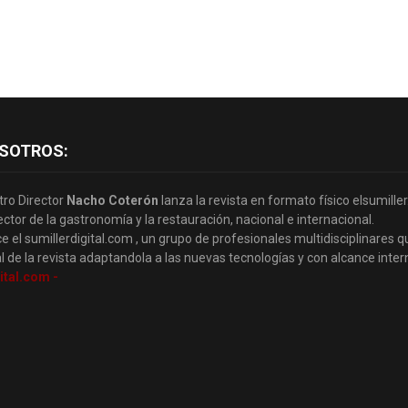
SOTROS:
tro Director
Nacho Coterón
lanza la revista en formato físico elsumille
ector de la gastronomía y la restauración, nacional e internacional.
e el sumillerdigital.com , un grupo de profesionales multidisciplinares q
l de la revista adaptandola a las nuevas tecnologías y con alcance inter
ital.com -