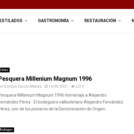
ESTILADOS
GASTRONOMÍA
RESTAURACIÓN
Catas
Pesquera Millenium Magnum 1996
por
Enrique García Albelda
14/06/2021
2219
Pesquera Millenium Magnum 1996 Homenaje a Alejandro
Fernández Pérez El bodeguero vallisoletano Alejandro Fernández
Pérez, uno de los pioneros de la Denominación de Origen...
Bodegas