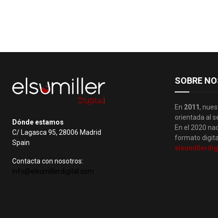
SOBRE NO
En
2011
, nues
orientada al s
Dónde estamos
En el 2020 nac
C/ Lagasca 95, 28006 Madrid
formato digita
Spain
elsumillerdig
Contacta con nosotros:
info@elsumillerdigital.com