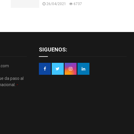
26/04/2021
6737
SIGUENOS:
r.com
ue da paso al
nacional.
-