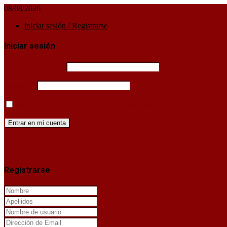
08/08/2026
iniciar sesión / Registrarse
Iniciar sesión
Username or email
Password
Mantenerme conectado hasta que cierre sesión
¿Has perdido la clave de acceso?
X
Registrarse