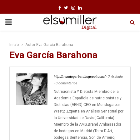
F
T
I
L
a
w
n
i
P
c
i
s
n
e
t
t
k
R
Inicio
Autor
Eva García Barahona
b
t
a
e
Eva García Barahona
I
o
e
g
d
o
r
r
i
M
k
a
n
http://mundogarbar.blogspot.com/
-
7 Artículo
m
-
0 comentarios
A
Nutricionista Y Dietista Miembro de la
Academia Española de nutricionistas y
R
Dietistas (AEND).CEO en Mundogarbar.
Wset2 .Experta en Análisis Sensorial por
la Universidad de Davis( California).
Y
Miembro de la AMS.Brand Ambassador
de bodegas en Madrid (Terra D'Art,
bodegas Sentencia, Son de Arrieiro,