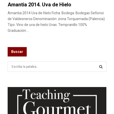
Amantia 2014. Uva de Hielo
Amantia 2014 Uva de Hielo Ficha: Bodega: Bodegas Señorioi
de Valdesneros Denominación: zona Torquemada (Palencia)
Tipo: Vino de uva de hielo Uvas: Tempranillo 100%
Graduación:...
Buscar
S
e
a
S
r
c
E
h
f
A
o
r
R
: