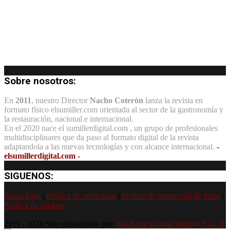
Sobre nosotros:
En
2011
, nuestro Director
Nacho Coterón
lanza la revista en
formato físico elsumiller.com orientada al sector de la gastronomía y
la restauración, nacional e internacional.
En el 2020 nace el sumillerdigital.com , un grupo de profesionales
multidisciplinares que da paso al formato digital de la revista
adaptandola a las nuevas tecnologías y con alcance internacional.
-
elsumillerdigital.com -
SIGUENOS:
Aviso legal
|
Política de privacidad
|
Política de protección de datos
|
Política de cookies
2011 - 2024 Sitio desarrolado por:
No Name Digital Society, S.L. ®