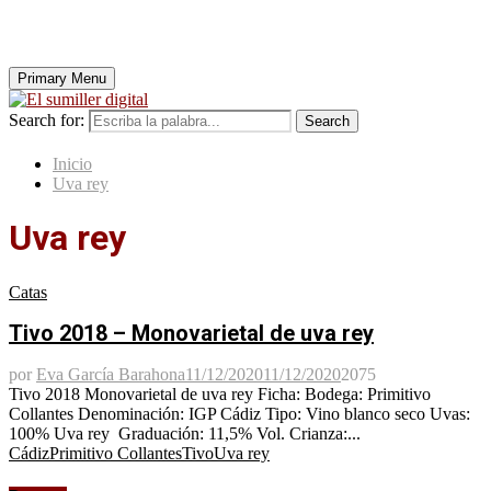
Primary Menu
Search for:
Search
Inicio
Uva rey
Uva rey
Catas
Tivo 2018 – Monovarietal de uva rey
por
Eva García Barahona
11/12/2020
11/12/2020
2075
Tivo 2018 Monovarietal de uva rey Ficha: Bodega: Primitivo
Collantes Denominación: IGP Cádiz Tipo: Vino blanco seco Uvas:
100% Uva rey Graduación: 11,5% Vol. Crianza:...
Cádiz
Primitivo Collantes
Tivo
Uva rey