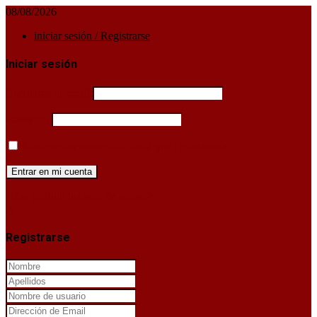
08/08/2026
iniciar sesión / Registrarse
Iniciar sesión
Username or email
Password
Mantenerme conectado hasta que cierre sesión
¿Has perdido la clave de acceso?
X
Registrarse