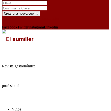
¿Ya tienes cuenta?
Iniciar sesión aquí
X
Facebook
Twitter
Instagram
Linkedin
Revista gastronómica
profesional
Vinos