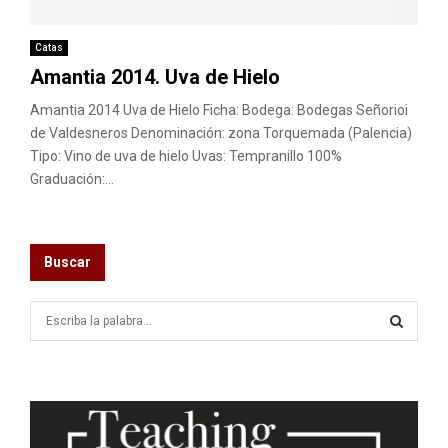
M
E
Catas
Amantia 2014. Uva de Hielo
N
Amantia 2014 Uva de Hielo Ficha: Bodega: Bodegas Señorioi
de Valdesneros Denominación: zona Torquemada (Palencia)
Tipo: Vino de uva de hielo Uvas: Tempranillo 100%
U
Graduación:...
Buscar
S
e
a
S
r
c
E
h
f
A