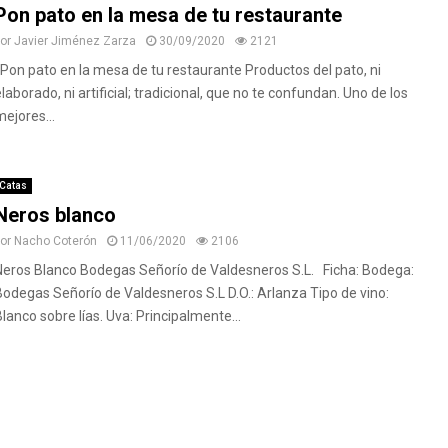
Pon pato en la mesa de tu restaurante
por
Javier Jiménez Zarza
30/09/2020
2121
Pon pato en la mesa de tu restaurante Productos del pato, ni
laborado, ni artificial; tradicional, que no te confundan. Uno de los
mejores...
Catas
Neros blanco
por
Nacho Coterón
11/06/2020
2106
Neros Blanco Bodegas Señorío de Valdesneros S.L. Ficha: Bodega:
Bodegas Señorío de Valdesneros S.L D.O.: Arlanza Tipo de vino:
Blanco sobre lías. Uva: Principalmente...