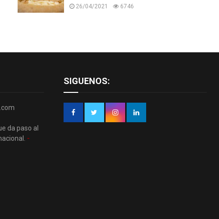
26/04/2021
6746
SIGUENOS:
r.com
ue da paso al
nacional.
-