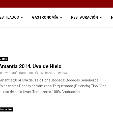
ESTILADOS
GASTRONOMÍA
RESTAURACIÓN
Catas
Amantia 2014. Uva de Hielo
por
Eva García Barahona
06/10/2020
2033
Amantia 2014 Uva de Hielo Ficha: Bodega: Bodegas Señorioi de
Valdesneros Denominación: zona Torquemada (Palencia) Tipo: Vino
de uva de hielo Uvas: Tempranillo 100% Graduación:...
Productos