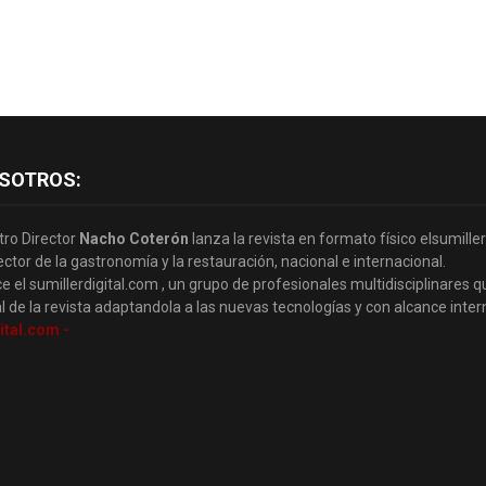
SOTROS:
tro Director
Nacho Coterón
lanza la revista en formato físico elsumille
ector de la gastronomía y la restauración, nacional e internacional.
e el sumillerdigital.com , un grupo de profesionales multidisciplinares q
l de la revista adaptandola a las nuevas tecnologías y con alcance inter
ital.com -