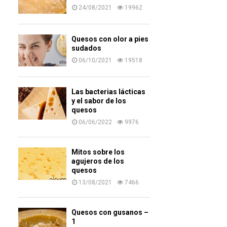
24/08/2021
19962
Quesos con olor a pies
sudados
06/10/2021
19518
Las bacterias lácticas
y el sabor de los
quesos
06/06/2022
9976
Mitos sobre los
agujeros de los
quesos
13/08/2021
7466
Quesos con gusanos –
1