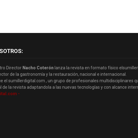
SOTROS:
tro Director
Nacho Coterón
lanza la revista en formato físico elsumille
ector de la gastronomía y la restauración, nacional e internacional.
e el sumillerdigital.com , un grupo de profesionales multidisciplinares q
l de la revista adaptandola a las nuevas tecnologías y con alcance inter
ital.com -