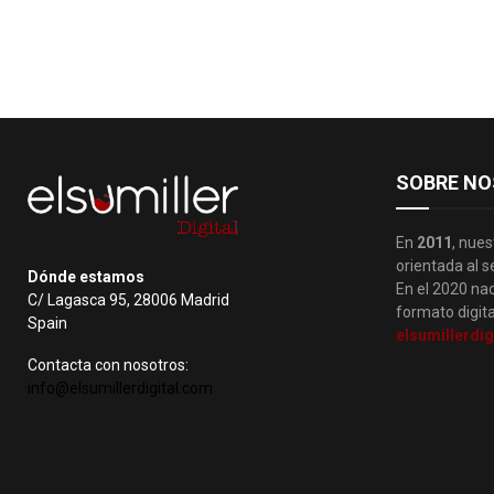
SOBRE NO
En
2011
, nues
orientada al s
Dónde estamos
En el 2020 nac
C/ Lagasca 95, 28006 Madrid
formato digita
Spain
elsumillerdig
Contacta con nosotros:
info@elsumillerdigital.com