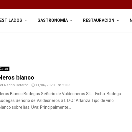
ESTILADOS
GASTRONOMÍA
RESTAURACIÓN
Catas
Neros blanco
por
Nacho Coterón
11/06/2020
2105
Neros Blanco Bodegas Señorío de Valdesneros S.L. Ficha: Bodega:
Bodegas Señorío de Valdesneros S.L D.O.: Arlanza Tipo de vino:
Blanco sobre lías. Uva: Principalmente...