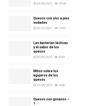
24/08/2021
19945
Quesos con olor a pies
sudados
06/10/2021
19497
Las bacterias lácticas
y el sabor de los
quesos
06/06/2022
9968
Mitos sobre los
agujeros de los
quesos
13/08/2021
7446
Quesos con gusanos –
1