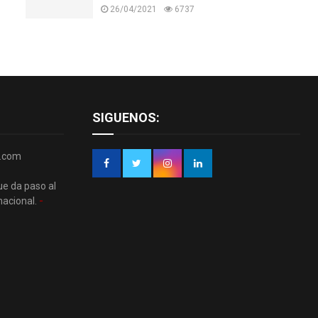
26/04/2021
6737
SIGUENOS:
r.com
ue da paso al
nacional.
-