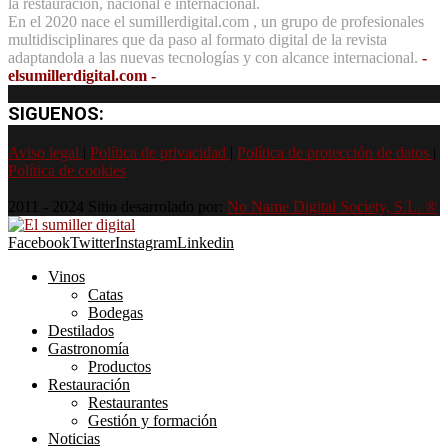
la restauración, nacional e internacional.
En el 2020 nace el sumillerdigital.com , un grupo de profesionales
multidisciplinares que da paso al formato digital de la revista
adaptandola a las nuevas tecnologías y con alcance internacional.
-
elsumillerdigital.com -
SIGUENOS:
Aviso legal
|
Política de privacidad
|
Política de protección de datos
|
Política de cookies
2011 - 2024 Sitio desarrolado por:
No Name Digital Society, S.L. ®
Facebook
Twitter
Instagram
Linkedin
Vinos
Catas
Bodegas
Destilados
Gastronomía
Productos
Restauración
Restaurantes
Gestión y formación
Noticias