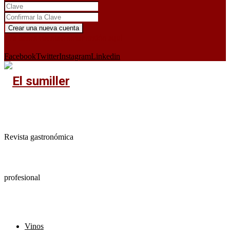
¿Ya tienes cuenta?
Iniciar sesión aquí
X
Facebook
Twitter
Instagram
Linkedin
Revista gastronómica
profesional
Vinos