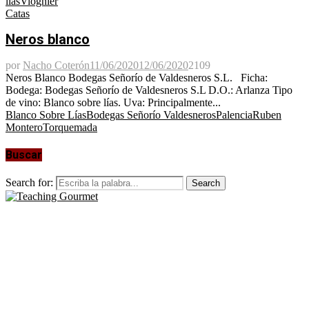
lías
Viognier
Catas
Neros blanco
por
Nacho Coterón
11/06/2020
12/06/2020
2109
Neros Blanco Bodegas Señorío de Valdesneros S.L. Ficha:
Bodega: Bodegas Señorío de Valdesneros S.L D.O.: Arlanza Tipo
de vino: Blanco sobre lías. Uva: Principalmente...
Blanco Sobre Lías
Bodegas Señorío Valdesneros
Palencia
Ruben
Montero
Torquemada
Buscar
Search for:
Search