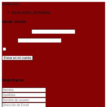
10/08/2026
iniciar sesión / Registrarse
Iniciar sesión
Username or email
Password
Mantenerme conectado hasta que cierre sesión
¿Has perdido la clave de acceso?
X
Registrarse