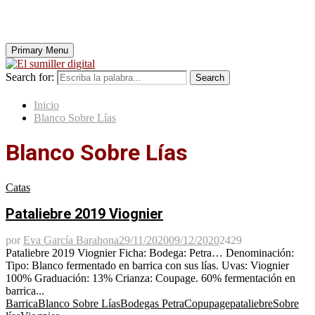
Primary Menu
Search for:
Search
Inicio
Blanco Sobre Lías
Blanco Sobre Lías
Catas
Pataliebre 2019 Viognier
por
Eva García Barahona
29/11/2020
09/12/2020
2429
Pataliebre 2019 Viognier Ficha: Bodega: Petra… Denominación:
Tipo: Blanco fermentado en barrica con sus lías. Uvas: Viognier
100% Graduación: 13% Crianza: Coupage. 60% fermentación en
barrica...
Barrica
Blanco Sobre Lías
Bodegas Petra
Copupage
pataliebre
Sobre