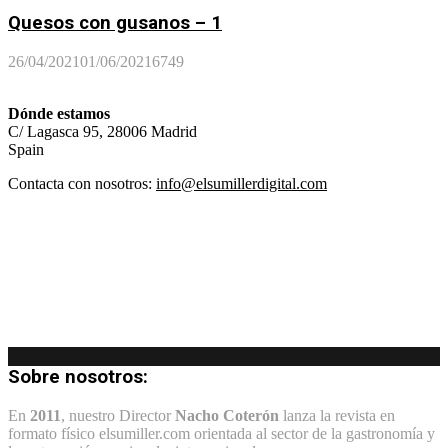
Quesos con gusanos – 1
26/04/2021
01/06/2021
6749
Dónde estamos
C/ Lagasca 95, 28006 Madrid
Spain
Contacta con nosotros:
info@elsumillerdigital.com
Sobre nosotros:
En
2011
, nuestro Director
Nacho Coterón
lanza la revista en
formato físico elsumiller.com orientada al sector de la gastronomía y