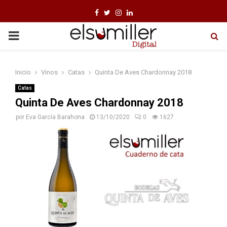
F
T
I
L
a
w
n
i
P
c
i
s
n
e
t
t
k
R
Inicio
Vinos
Catas
Quinta De Aves Chardonnay 2018
b
t
a
e
I
o
e
g
d
Catas
Quinta De Aves Chardonnay 2018
o
r
r
i
M
por
Eva García Barahona
13/10/2020
0
1627
k
a
n
m
A
R
Y