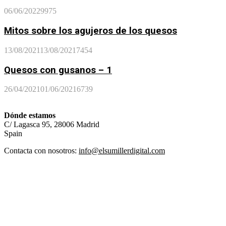
06/06/2022
9975
Mitos sobre los agujeros de los quesos
13/08/2021
13/08/2021
7454
Quesos con gusanos – 1
26/04/2021
01/06/2021
6739
Dónde estamos
C/ Lagasca 95, 28006 Madrid
Spain
Contacta con nosotros:
info@elsumillerdigital.com