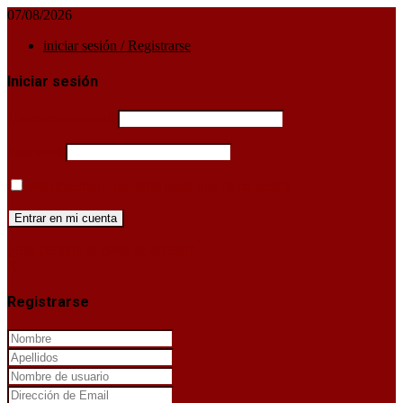
07/08/2026
iniciar sesión / Registrarse
Iniciar sesión
Username or email
Password
Mantenerme conectado hasta que cierre sesión
¿Has perdido la clave de acceso?
X
Registrarse