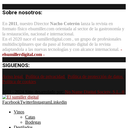
Sobre nosotros:
En
2011
, nuestro Director
Nacho Coterón
lanza la revista en
formato físico elsumiller.com orientada al sector de la gastronomía y
la restauración, nacional e internacional.
En el 2020 nace el sumillerdigital.com , un grupo de profesionales
multidisciplinares que da paso al formato digital de la revista
adaptandola a las nuevas tecnologías y con alcance internacional.
-
elsumillerdigital.com -
SIGUENOS:
Aviso legal
|
Política de privacidad
|
Política de protección de datos
|
Política de cookies
2011 - 2024 Sitio desarrolado por:
No Name Digital Society, S.L. ®
Facebook
Twitter
Instagram
Linkedin
Vinos
Catas
Bodegas
Destilados