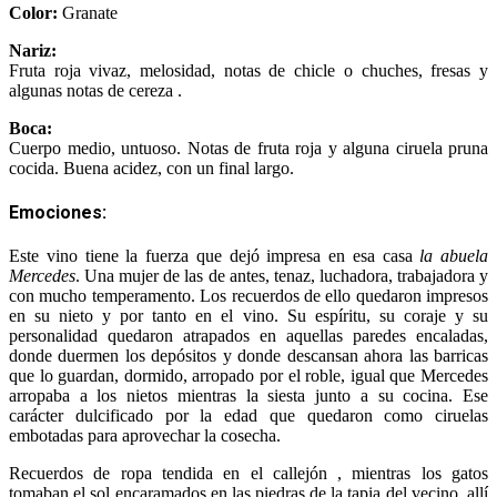
Color:
Granate
Nariz:
Fruta roja vivaz, melosidad, notas de chicle o chuches, fresas y
algunas notas de cereza .
Boca:
Cuerpo medio, untuoso. Notas de fruta roja y alguna ciruela pruna
cocida. Buena acidez, con un final largo.
Emociones:
Este vino tiene la fuerza que dejó impresa en esa casa
la abuela
Mercedes
. Una mujer de las de antes, tenaz, luchadora, trabajadora y
con mucho temperamento. Los recuerdos de ello quedaron impresos
en su nieto y por tanto en el vino. Su espíritu, su coraje y su
personalidad quedaron atrapados en aquellas paredes encaladas,
donde duermen los depósitos y donde descansan ahora las barricas
que lo guardan, dormido, arropado por el roble, igual que Mercedes
arropaba a los nietos mientras la siesta junto a su cocina. Ese
carácter dulcificado por la edad que quedaron como ciruelas
embotadas para aprovechar la cosecha.
Recuerdos de ropa tendida en el callejón , mientras los gatos
tomaban el sol encaramados en las piedras de la tapia del vecino, allí