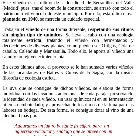
Este viñedo es el último de la localidad de Serranillos del Valle
(Madrid) pues, tras el boom de la construcción, se arrasó con todo el
patrimonio vitivinícola de este municipio. Por ello, esta última joya
plantada en 1940
, se merecía un cuidado especial.
Trabajan el
viñedo
de una forma diferente,
respetando sus ritmos
sin ningún tipo de químicos
. Se lleva a cabo con una
ecología
totalmente
estricta
, tratando el viñedo con fermentados y
decocciones de diversas plantas, como pueden ser Ortigas, Cola de
caballo, Caléndula y Manzanilla. Todo ello, le aporta al viñedo una
salud y un rejuvenecimiento total.
En estos últimos años, al proyecto se le han sumado varios viñedos
de las localidades de Batres y Cubas de la Sagra, con la misma
filosofía de ecología estricta.
La uva que se consigue de dichos viñedos, se elabora de forma
individual con las levaduras autóctonas de cada paraje; preservando
la identidad de cada viñedo, sin usar químicos ni en su fermentación
ni en su embotellado; y aprovechando los ritmos de la luna para las
labores en bodega. De esta forma, se consigue dotar al vino de una
identidad más pura.
Auguramos un futuro bastante fructífero para un
aguerrido viticultor y enólogo que se atreve con un