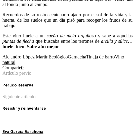
al fondo junto al campo.
Recuerdos de su rostro centenario ajado por el sol de la viña y la
huerta, de los suelos que un dia pisó para recoger los frutos de su
trabajo.
Este vino huele a un
sueño de nieto orgulloso
y sabe a aquellas
puntas de flecha
que buscaba entre los terrones de
arcilla y sílice
…
huele bien. Sabe aún mejor
Alejandro López Martín
Ecológico
Garnacha
Tinaja de barro
Vino
natural
Comparte
0
Artículo previo
Peruco Reserva
Siguiente artículo
Resistir y reinventarse
Eva García Barahona