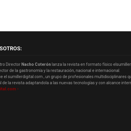
SOTROS:
tro Director
Nacho Coterón
lanza la revista en formato físico elsumille
ector de la gastronomía y la restauración, nacional e internacional.
e el sumillerdigital.com , un grupo de profesionales multidisciplinares q
l de la revista adaptandola a las nuevas tecnologías y con alcance inter
ital.com -