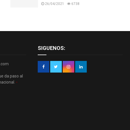
26/04/2021
6738
SIGUENOS:
r.com
ue da paso al
nacional.
-