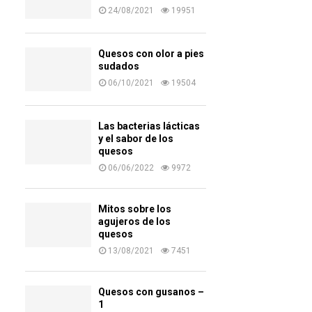
24/08/2021
19951
Quesos con olor a pies
sudados
06/10/2021
19504
Las bacterias lácticas
y el sabor de los
quesos
06/06/2022
9972
Mitos sobre los
agujeros de los
quesos
13/08/2021
7451
Quesos con gusanos –
1