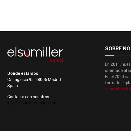
SOBRE NO
En
2011
, nues
orientada al s
Dónde estamos
En el 2020 nac
C/ Lagasca 95, 28006 Madrid
formato digita
Spain
elsumillerdig
Contacta con nosotros:
info@elsumillerdigital.com