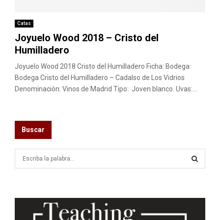
M
E
Catas
Joyuelo Wood 2018 – Cristo del
Humilladero
N
Joyuelo Wood 2018 Cristo del Humilladero Ficha: Bodega:
U
Bodega Cristo del Humilladero – Cadalso de Los Vidrios
Denominación: Vinos de Madrid Tipo: Joven blanco. Uvas:...
Buscar
S
e
a
S
r
c
E
h
f
A