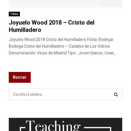
M
E
Catas
Joyuelo Wood 2018 – Cristo del
Humilladero
N
Joyuelo Wood 2018 Cristo del Humilladero Ficha: Bodega:
U
Bodega Cristo del Humilladero – Cadalso de Los Vidrios
Denominación: Vinos de Madrid Tipo: Joven blanco. Uvas:...
Buscar
S
e
a
S
r
c
E
h
f
A