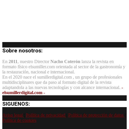
Sobre nosotros:
En
2011
, nuestro Director
Nacho Coterón
lanza la revista en
formato físico elsumiller.com orientada al sector de la gastronomía y
la restauración, nacional e internacional.
En el 2020 nace el sumillerdigital.com , un grupo de profesionales
multidisciplinares que da paso al formato digital de la revista
adaptandola a las nuevas tecnologías y con alcance internacional.
-
elsumillerdigital.com -
SIGUENOS:
Aviso legal
|
Política de privacidad
|
Política de protección de datos
|
Política de cookies