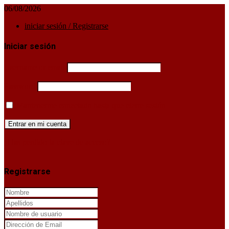
06/08/2026
iniciar sesión / Registrarse
Iniciar sesión
Username or email
Password
Mantenerme conectado hasta que cierre sesión
¿Has perdido la clave de acceso?
X
Registrarse