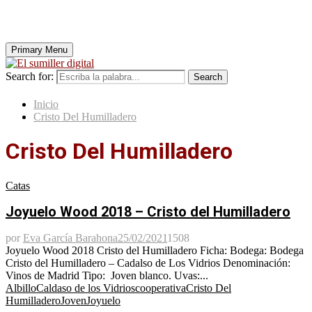
Primary Menu
Search for:
Search
Inicio
Cristo Del Humilladero
Cristo Del Humilladero
Catas
Joyuelo Wood 2018 – Cristo del Humilladero
por
Eva García Barahona
25/02/2021
1508
Joyuelo Wood 2018 Cristo del Humilladero Ficha: Bodega: Bodega
Cristo del Humilladero – Cadalso de Los Vidrios Denominación:
Vinos de Madrid Tipo: Joven blanco. Uvas:...
Albillo
Caldaso de los Vidrios
cooperativa
Cristo Del
Humilladero
Joven
Joyuelo