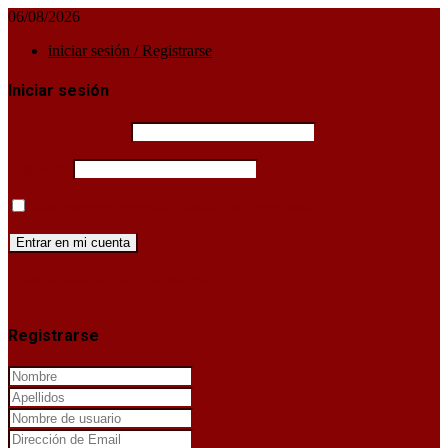
06/08/2026
iniciar sesión / Registrarse
Iniciar sesión
Username or email
Password
Mantenerme conectado hasta que cierre sesión
¿Has perdido la clave de acceso?
X
Registrarse