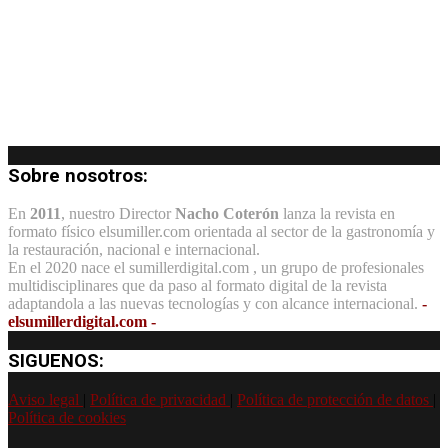
Sobre nosotros:
En
2011
, nuestro Director
Nacho Coterón
lanza la revista en
formato físico elsumiller.com orientada al sector de la gastronomía y
la restauración, nacional e internacional.
En el 2020 nace el sumillerdigital.com , un grupo de profesionales
multidisciplinares que da paso al formato digital de la revista
adaptandola a las nuevas tecnologías y con alcance internacional.
-
elsumillerdigital.com -
SIGUENOS:
Aviso legal
|
Política de privacidad
|
Política de protección de datos
|
Política de cookies