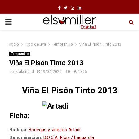
F
T
I
L
a
w
n
i
P
c
i
s
n
e
t
t
k
R
Inicio
Tipo de uva
Tempranillo
Viña El Pisón Tinto 2013
b
t
a
e
I
o
e
g
d
Tempranillo
Viña El Pisón Tinto 2013
o
r
r
i
M
por
krakenand
19/04/2022
0
1396
k
a
n
m
A
Viña El Pisón Tinto 2013
R
Ficha:
Y
Bodega:
Bodegas y viñedos Artadi
Denominación:
D.O.C.A. Rioja / Laguardia