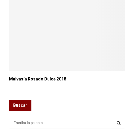
Malvasía Rosado Dulce 2018
Buscar
S
e
a