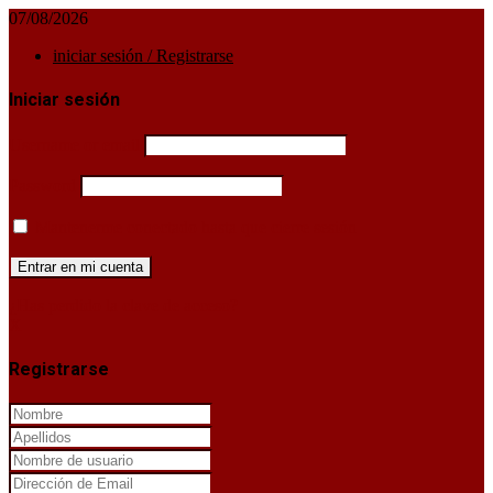
07/08/2026
iniciar sesión / Registrarse
Iniciar sesión
Username or email
Password
Mantenerme conectado hasta que cierre sesión
¿Has perdido la clave de acceso?
X
Registrarse