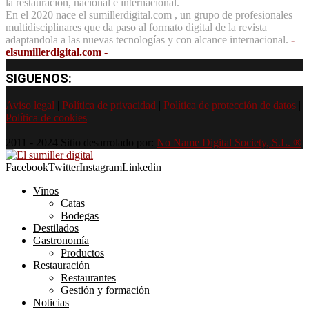
la restauración, nacional e internacional.
En el 2020 nace el sumillerdigital.com , un grupo de profesionales
multidisciplinares que da paso al formato digital de la revista
adaptandola a las nuevas tecnologías y con alcance internacional.
-
elsumillerdigital.com -
SIGUENOS:
Aviso legal
|
Política de privacidad
|
Política de protección de datos
|
Política de cookies
2011 - 2024 Sitio desarrolado por:
No Name Digital Society, S.L. ®
Facebook
Twitter
Instagram
Linkedin
Vinos
Catas
Bodegas
Destilados
Gastronomía
Productos
Restauración
Restaurantes
Gestión y formación
Noticias