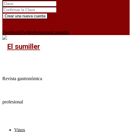
¿Ya tienes cuenta?
Iniciar sesión aquí
X
Facebook
Twitter
Instagram
Linkedin
Revista gastronómica
profesional
Vinos