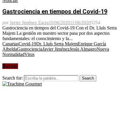
Noticias
Gastrociencia en tiempos del Covid-19
por
Javier Jiménez Zarza
10/06/2020
11/06/2020
5254
Gastrociencia en tiempos del Covid-19 Con el Dr. Lluís Serra
Majem La gestión en nuestro sector pasa por dos aspectos
fundamentales: el conocimiento y la...
Canarias
Covid-19
Dr. Lluís Serra Majem
Enrique García
Albelda
Gastrociencia
Javier Jiménez
Jesús Almagro
Nueva
Normalidad
Virus
Buscar
Search for:
Search