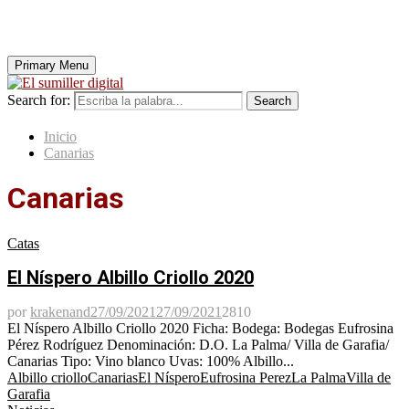
Primary Menu
Search for:
Search
Inicio
Canarias
Canarias
Catas
El Níspero Albillo Criollo 2020
por
krakenand
27/09/2021
27/09/2021
2810
El Níspero Albillo Criollo 2020 Ficha: Bodega: Bodegas Eufrosina
Pérez Rodríguez Denominación: D.O. La Palma/ Villa de Garafia/
Canarias Tipo: Vino blanco Uvas: 100% Albillo...
Albillo criollo
Canarias
El Níspero
Eufrosina Perez
La Palma
Villa de
Garafia