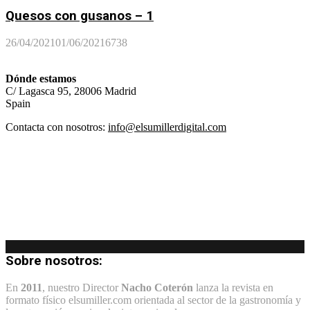
Quesos con gusanos – 1
26/04/2021
01/06/2021
6738
Dónde estamos
C/ Lagasca 95, 28006 Madrid
Spain
Contacta con nosotros:
info@elsumillerdigital.com
Sobre nosotros:
En
2011
, nuestro Director
Nacho Coterón
lanza la revista en
formato físico elsumiller.com orientada al sector de la gastronomía y