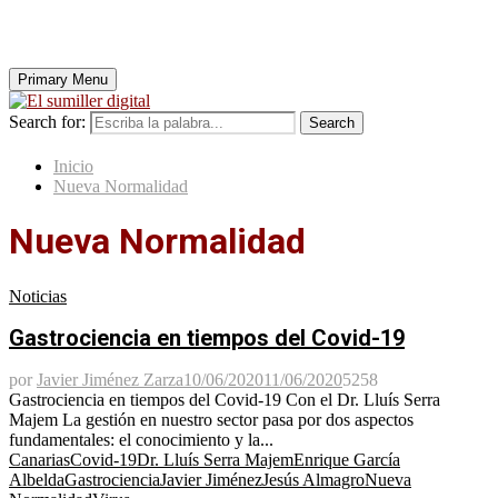
Primary Menu
Search for:
Search
Inicio
Nueva Normalidad
Nueva Normalidad
Noticias
Gastrociencia en tiempos del Covid-19
por
Javier Jiménez Zarza
10/06/2020
11/06/2020
5258
Gastrociencia en tiempos del Covid-19 Con el Dr. Lluís Serra
Majem La gestión en nuestro sector pasa por dos aspectos
fundamentales: el conocimiento y la...
Canarias
Covid-19
Dr. Lluís Serra Majem
Enrique García
Albelda
Gastrociencia
Javier Jiménez
Jesús Almagro
Nueva