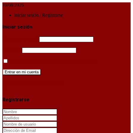
10/08/2026
iniciar sesión / Registrarse
Iniciar sesión
Username or email
Password
Mantenerme conectado hasta que cierre sesión
¿Has perdido la clave de acceso?
X
Registrarse