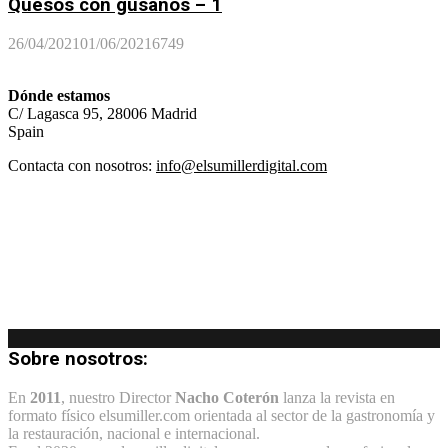
Quesos con gusanos – 1
26/04/2021
01/06/2021
6749
Dónde estamos
C/ Lagasca 95, 28006 Madrid
Spain
Contacta con nosotros:
info@elsumillerdigital.com
Sobre nosotros:
En
2011
, nuestro Director
Nacho Coterón
lanza la revista en
formato físico elsumiller.com orientada al sector de la gastronomía y
la restauración, nacional e internacional.