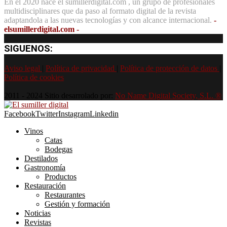
En el 2020 nace el sumillerdigital.com , un grupo de profesionales
multidisciplinares que da paso al formato digital de la revista
adaptandola a las nuevas tecnologías y con alcance internacional.
-
elsumillerdigital.com -
SIGUENOS:
Aviso legal
|
Política de privacidad
|
Política de protección de datos
|
Política de cookies
2011 - 2024 Sitio desarrolado por:
No Name Digital Society, S.L. ®
Facebook
Twitter
Instagram
Linkedin
Vinos
Catas
Bodegas
Destilados
Gastronomía
Productos
Restauración
Restaurantes
Gestión y formación
Noticias
Revistas