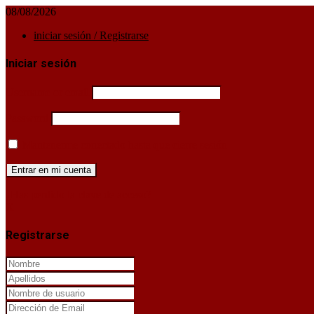
08/08/2026
iniciar sesión / Registrarse
Iniciar sesión
Username or email
Password
Mantenerme conectado hasta que cierre sesión
¿Has perdido la clave de acceso?
X
Registrarse