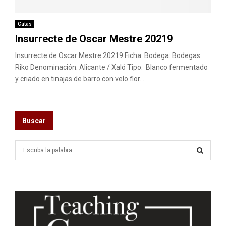
M
E
Catas
Insurrecte de Oscar Mestre 20219
N
Insurrecte de Oscar Mestre 20219 Ficha: Bodega: Bodegas
Riko Denominación: Alicante / Xaló Tipo: Blanco fermentado
y criado en tinajas de barro con velo flor....
U
Buscar
S
e
a
S
r
c
E
h
f
A
o