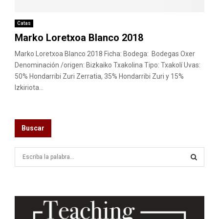
M
E
Catas
Marko Loretxoa Blanco 2018
N
Marko Loretxoa Blanco 2018 Ficha: Bodega: Bodegas Oxer
Denominación /origen: Bizkaiko Txakolina Tipo: Txakolí Uvas:
50% Hondarribi Zuri Zerratia, 35% Hondarribi Zuri y 15%
U
Izkiriota...
Buscar
S
e
a
S
r
c
E
h
f
A