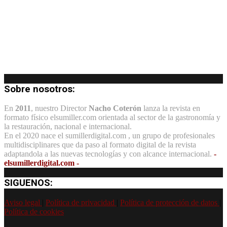
Sobre nosotros:
En
2011
, nuestro Director
Nacho Coterón
lanza la revista en
formato físico elsumiller.com orientada al sector de la gastronomía y
la restauración, nacional e internacional.
En el 2020 nace el sumillerdigital.com , un grupo de profesionales
multidisciplinares que da paso al formato digital de la revista
adaptandola a las nuevas tecnologías y con alcance internacional.
-
elsumillerdigital.com -
SIGUENOS:
Aviso legal
|
Política de privacidad
|
Política de protección de datos
|
Política de cookies