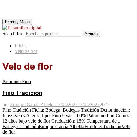
Primary Menu
Search for:
Search
Inicio
Velo de flor
Velo de flor
Palomino Fino
Fino Tradición
por
Enrique García Albelda
17/05/2022
17/05/2022
2072
Fino Tradición Ficha: Bodega: Bodegas Tradición Denominación:
Jerez-Xérès-Sherry Tipo: Fino Uvas: 100% Palomino fino Crianza:
12 años bajo velo de flor Graduación: 15% Temperatura de...
Bodegas Tradición
Enrique García Albelda
Fino
Jerez
Tradición
Velo
de flor