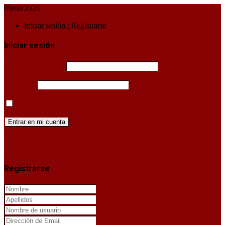
09/08/2026
iniciar sesión / Registrarse
Iniciar sesión
Username or email
Password
Mantenerme conectado hasta que cierre sesión
¿Has perdido la clave de acceso?
X
Registrarse