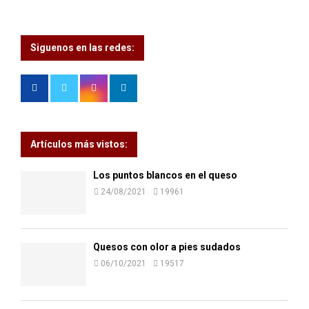
:
C
Siguenos en las redes:
H
Artículos más vistos:
Los puntos blancos en el queso
24/08/2021
19961
Quesos con olor a pies sudados
06/10/2021
19517