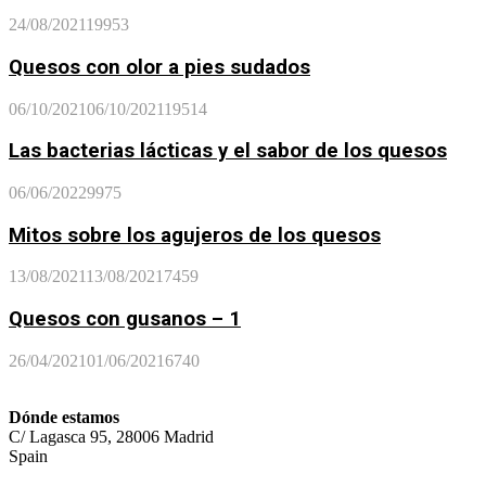
24/08/2021
19953
Quesos con olor a pies sudados
06/10/2021
06/10/2021
19514
Las bacterias lácticas y el sabor de los quesos
06/06/2022
9975
Mitos sobre los agujeros de los quesos
13/08/2021
13/08/2021
7459
Quesos con gusanos – 1
26/04/2021
01/06/2021
6740
Dónde estamos
C/ Lagasca 95, 28006 Madrid
Spain