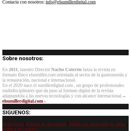
Contacta con nosotros:
info@elsumillerdigital.com
Sobre nosotros:
En
2011
, nuestro Director
Nacho Coterón
lanza la revista en
formato físico elsumiller.com orientada al sector de la gastronomía y
la restauración, nacional e internacional.
En el 2020 nace el sumillerdigital.com , un grupo de profesionales
multidisciplinares que da paso al formato digital de la revista
adaptandola a las nuevas tecnologías y con alcance internacional.
-
elsumillerdigital.com -
SIGUENOS:
Aviso legal
|
Política de privacidad
|
Política de protección de datos
|
Política de cookies