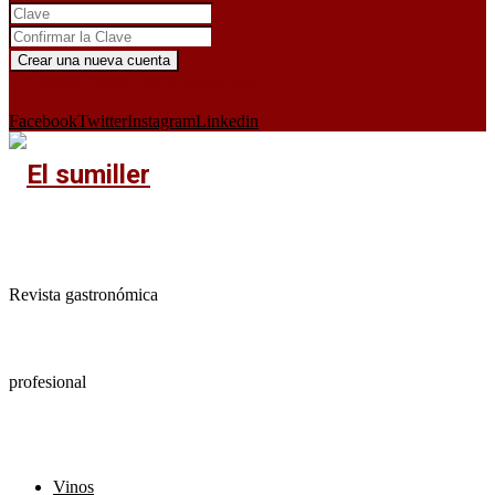
¿Ya tienes cuenta?
Iniciar sesión aquí
X
Facebook
Twitter
Instagram
Linkedin
Revista gastronómica
profesional
Vinos