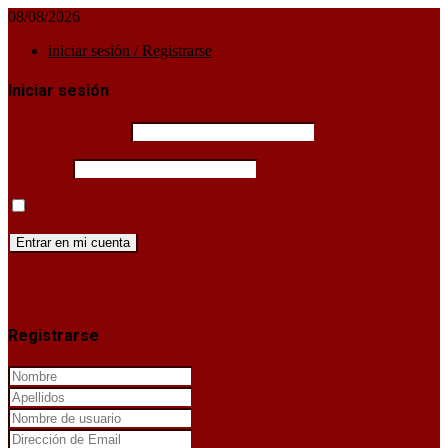
08/08/2026
iniciar sesión / Registrarse
Iniciar sesión
Username or email
Password
Mantenerme conectado hasta que cierre sesión
¿Has perdido la clave de acceso?
X
Registrarse