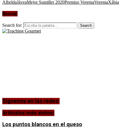
Albelda
Jávea
Mejor Sumiller 2020
Premiso Verema
Verema
Xábia
Buscar
Search for:
Search
Siguenos en las redes:
Artículos más vistos:
Los puntos blancos en el queso