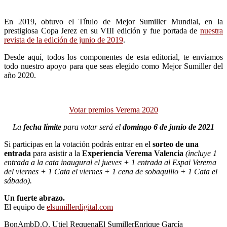
En 2019, obtuvo el Título de Mejor Sumiller Mundial, en la
prestigiosa Copa Jerez en su VIII edición y fue portada de
nuestra
revista de la edición de junio de 2019
.
Desde aquí, todos los componentes de esta editorial, te enviamos
todo nuestro apoyo para que seas elegido como
Mejor Sumiller del
año 2020.
Votar premios Verema 2020
La
fecha límite
para votar será el
domingo 6 de junio
de 2021
Si participas en la votación podrás entrar en el
sorteo de una
entrada
para asistir a la
Experiencia Verema Valencia
(incluye 1
entrada a la cata inaugural el jueves + 1 entrada al Espai Verema
del viernes + 1 Cata el viernes + 1 cena de sobaquillo + 1 Cata el
sábado).
Un fuerte abrazo.
El equipo de
elsumillerdigital.com
BonAmb
D.O. Utiel Requena
El Sumiller
Enrique García