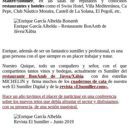
Maître/Sumiller
, en las salas de reputados y conocidos
restaurantes y hoteles
como el Swiss Hotel, Villa Mediterránea, Ca
Pepe, Club Náutico Moraira, Castell de La Solana, El Pegolí, etc.
Enrique García Albelda – Restaurante BonAmb de
Jávea/Xàbia
Enrique, además de ser un fantastico sumiller y profesional, es una
gran persona con el que siempre es un placer trabajar y tratar.
Nuestro Quique, todo un compañero y señor, con el que
compartimos tantos vinos y bodegas, actualmente es Sumiller del
restaurante BonAmb de Jávea/Xàbia
con dos estrellas
MICHELIN y
firma muchos de los
cuadernos de cata
de nuestra
web El Sumiller Digital y de la
revista «Elsumiller.com».
Hace un año tuvimos el placer de participar en una conferencia
sobre los nuevos retos que debía afrontar el sector y disfrutamos,
con su presencia, de una sesión magistral.
Revista El Sumiller – Junio 2019