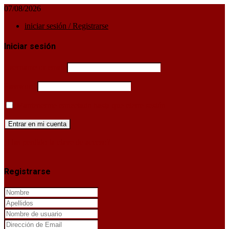
07/08/2026
iniciar sesión / Registrarse
Iniciar sesión
Username or email
Password
Mantenerme conectado hasta que cierre sesión
¿Has perdido la clave de acceso?
X
Registrarse