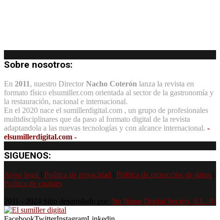
Sobre nosotros:
En
2011
, nuestro Director
Nacho Coterón
lanza la revista en
formato físico elsumiller.com orientada al sector de la gastronomía y
la restauración, nacional e internacional.
En el 2020 nace el sumillerdigital.com , un grupo de profesionales
multidisciplinares que da paso al formato digital de la revista
adaptandola a las nuevas tecnologías y con alcance internacional.
-
elsumillerdigital.com -
SIGUENOS:
Aviso legal
|
Política de privacidad
|
Política de protección de datos
|
Política de cookies
2011 - 2024 Sitio desarrolado por:
No Name Digital Society, S.L. ®
Facebook
Twitter
Instagram
Linkedin