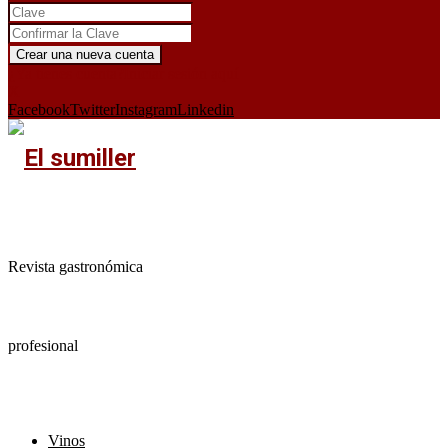
¿Ya tienes cuenta?
Iniciar sesión aquí
X
Facebook
Twitter
Instagram
Linkedin
Revista gastronómica
profesional
Vinos